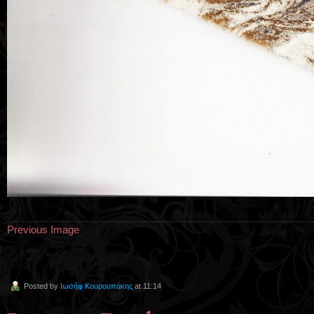
Previous Image
Posted by
Ιωσήφ Κουρουπάκης
at 11:14