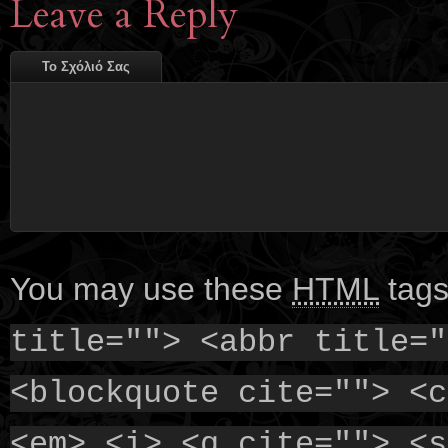
Leave a Reply
Το Σχόλιό Σας
You may use these
HTML
tags
title=""> <abbr title="
<blockquote cite=""> <c
<em> <i> <q cite=""> <s