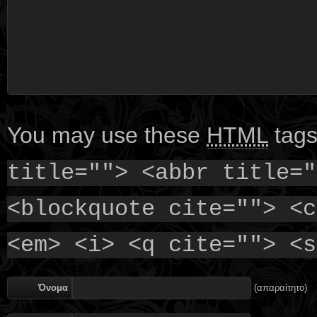
You may use these
HTML
tags
title=""> <abbr title="
<blockquote cite=""> <c
<em> <i> <q cite=""> <s
Όνομα
(απαραίτητο)