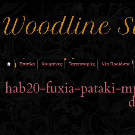
Έπιπλα
Κουρτίνες
Ταπετσαρίες
Νέα Προϊόντα
hab20-fuxia-pataki-m
d