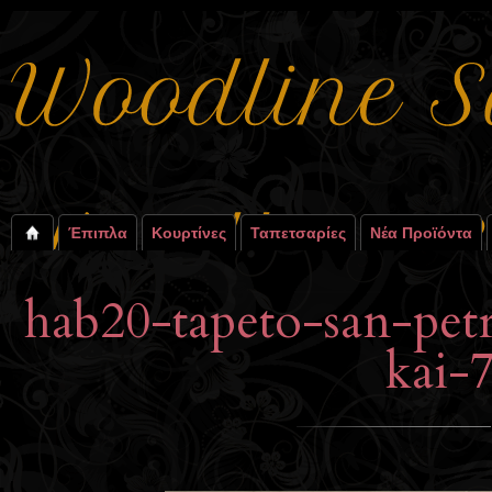
Έπιπλα
Κουρτίνες
Ταπετσαρίες
Νέα Προϊόντα
hab20-tapeto-san-pet
kai-