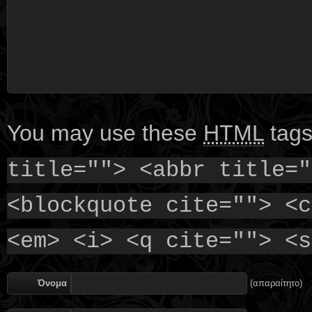
You may use these
HTML
tags
title=""> <abbr title="
<blockquote cite=""> <c
<em> <i> <q cite=""> <s
Όνομα
(απαραίτητο)