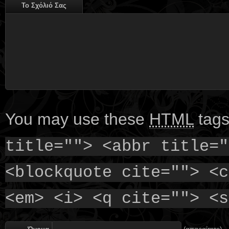
Το Σχόλιό Σας
You may use these
HTML
tags
title=""> <abbr title="
<blockquote cite=""> <c
<em> <i> <q cite=""> <s