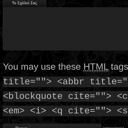
Το Σχόλιό Σας
You may use these
HTML
tags
title=""> <abbr title="
<blockquote cite=""> <c
<em> <i> <q cite=""> <s