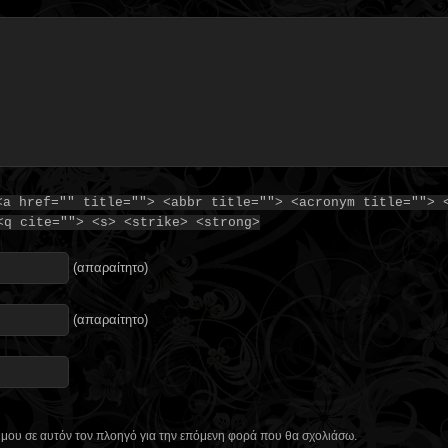
<a href="" title=""> <abbr title=""> <acronym title=""> 
<q cite=""> <s> <strike> <strong>
(απαραίτητο)
(απαραίτητο)
ο μου σε αυτόν τον πλοηγό για την επόμενη φορά που θα σχολιάσω.