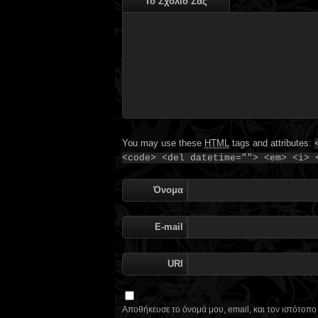
Το Σχόλιό Σας
You may use these
HTML
tags and attributes:
<code> <del datetime=""> <em> <i> 
Όνομα
E-mail
URI
Αποθήκευσε το όνομά μου, email, και τον ιστότοπ