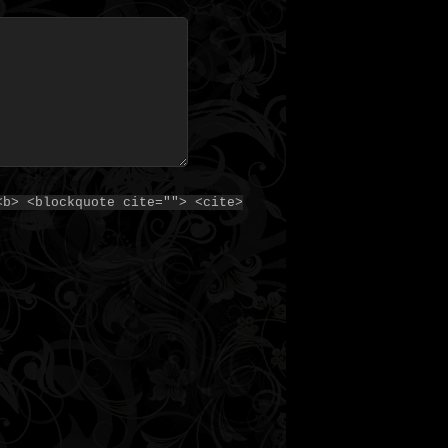
<b> <blockquote cite=""> <cite>