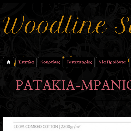
Έπιπλα
Κουρτίνες
Ταπετσαρίες
Νέα Προϊόντα
PATAKIA-MPANI