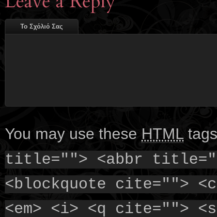
Leave a Reply
Το Σχόλιό Σας
You may use these
HTML
tags
title=""> <abbr title="
<blockquote cite=""> <c
<em> <i> <q cite=""> <s