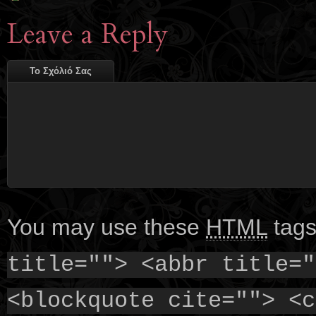
Leave a Reply
Το Σχόλιό Σας
You may use these
HTML
tags
title=""> <abbr title="
<blockquote cite=""> <c