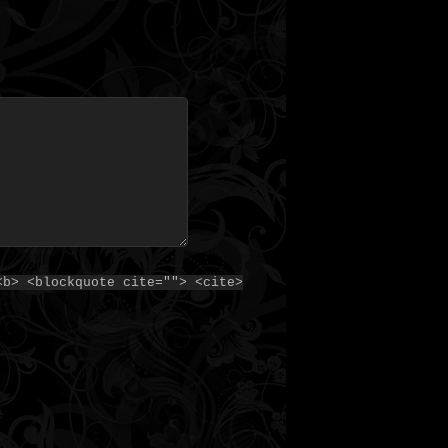
<b> <blockquote cite=""> <cite>