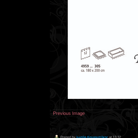
Previous Image
Posted by
Ιωσήφ Κουρουπάκης
at 13:32