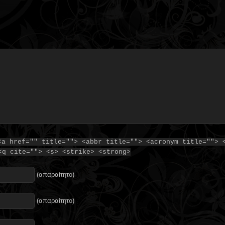
<a href="" title=""> <abbr title=""> <acronym title=""> 
<q cite=""> <s> <strike> <strong>
(απαραίτητο)
(απαραίτητο)