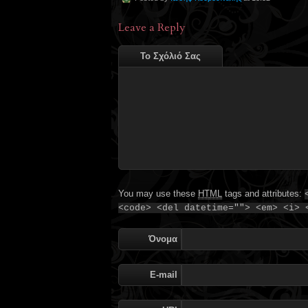
Leave a Reply
Το Σχόλιό Σας
You may use these
HTML
tags and attributes:
<code> <del datetime=""> <em> <i> 
Όνομα
E-mail