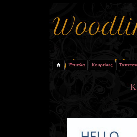
Έπιπλα
Κουρτίνες
Ταπετσα
K