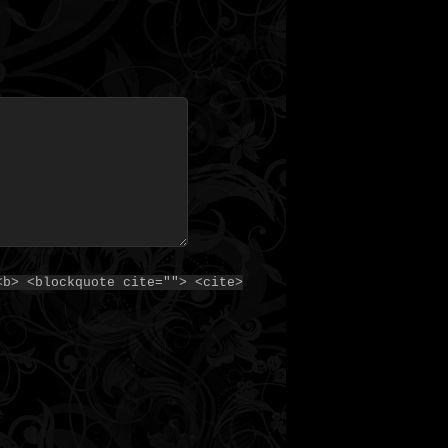
<b> <blockquote cite=""> <cite>