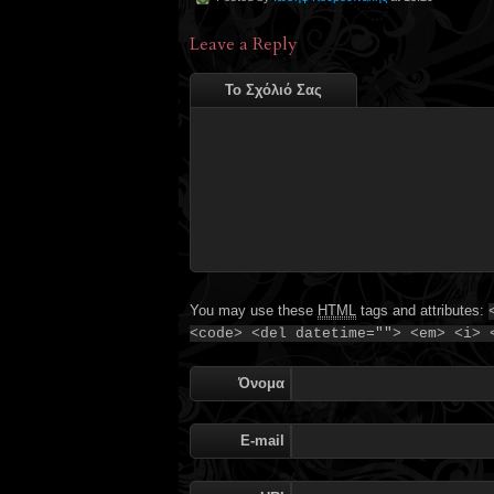
Leave a Reply
Το Σχόλιό Σας
You may use these
HTML
tags and attributes:
<code> <del datetime=""> <em> <i> 
Όνομα
E-mail