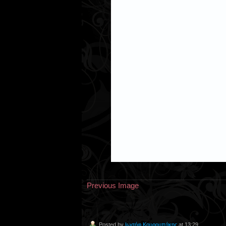
Previous Image
Posted by
Ιωσήφ Κουρουπάκης
at 13:29