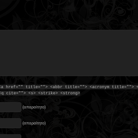
<a href="" title=""> <abbr title=""> <acronym title=""> 
<q cite=""> <s> <strike> <strong>
(απαραίτητο)
(απαραίτητο)