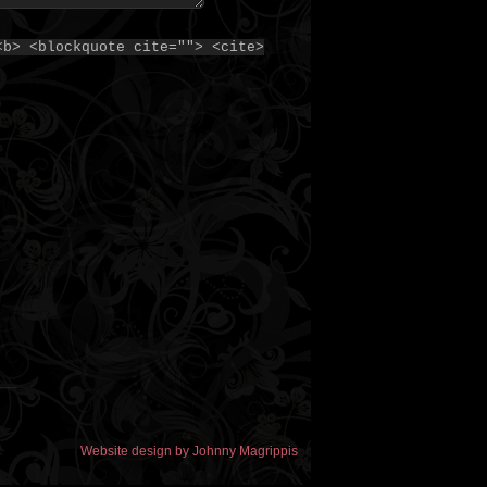
<b> <blockquote cite=""> <cite>
Website design by Johnny Magrippis