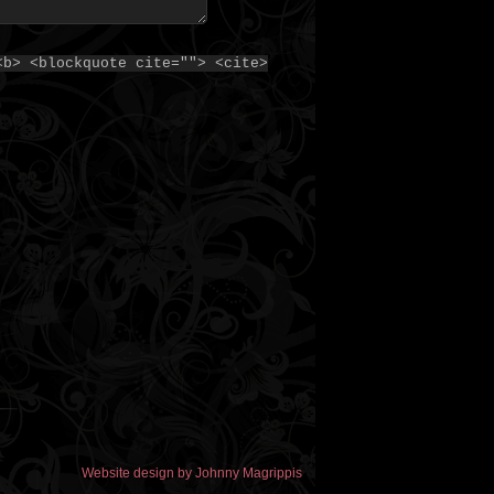
<b> <blockquote cite=""> <cite>
Website design by Johnny Magrippis