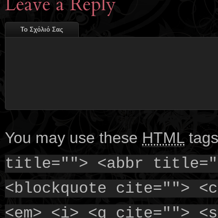
Leave a Reply
Το Σχόλιό Σας
You may use these
HTML
tags
title=""> <abbr title="
<blockquote cite=""> <c
<em> <i> <q cite=""> <s