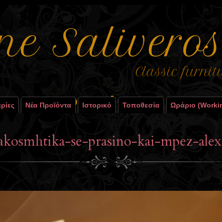
ρίες
Νέα Προϊόντα
Ιστορικό
Τοποθεσία
Ωράριο (worki
akosmhtika-se-prasino-kai-mpez-ale