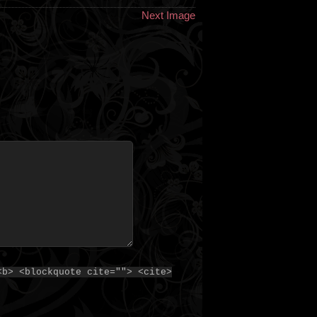
Next Image
<b> <blockquote cite=""> <cite>