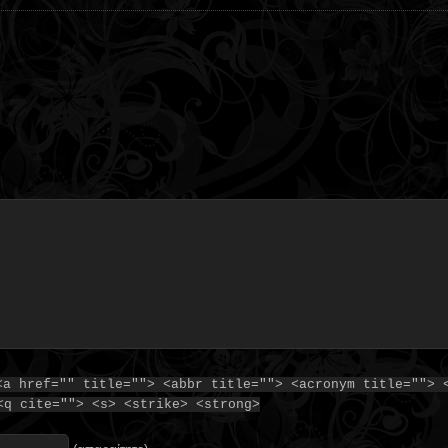
<a href="" title=""> <abbr title=""> <acronym title=""> 
<q cite=""> <s> <strike> <strong>