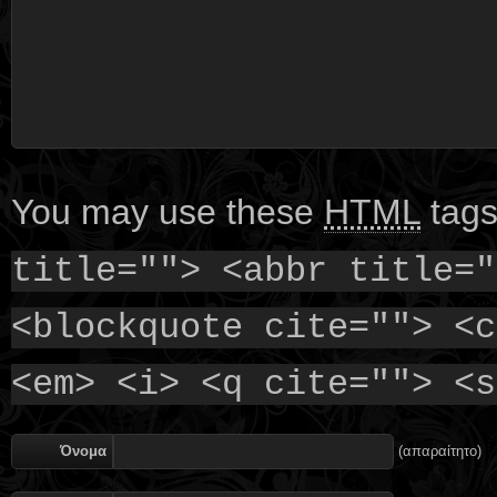
You may use these
HTML
tags
title=""> <abbr title="
<blockquote cite=""> <c
<em> <i> <q cite=""> <s
Όνομα
(απαραίτητο)