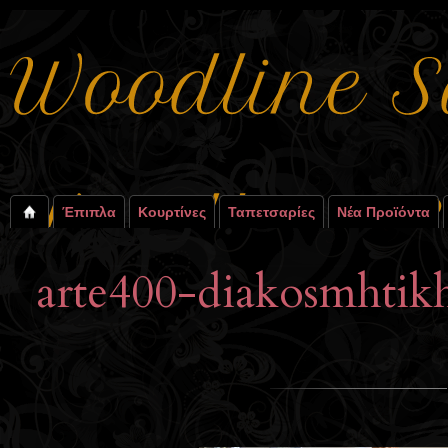
Έπιπλα
Κουρτίνες
Ταπετσαρίες
Νέα Προϊόντα
arte400-diakosmhtik