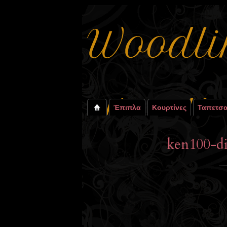
Έπιπλα
Κουρτίνες
Ταπετσα
ken100-di