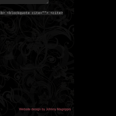
<b> <blockquote cite=""> <cite>
Website design by Johnny Magrippis