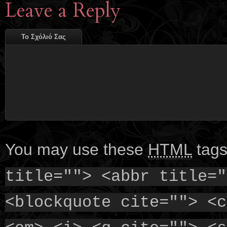
Leave a Reply
Το Σχόλιό Σας
You may use these
HTML
tags
title=""> <abbr title="
<blockquote cite=""> <c