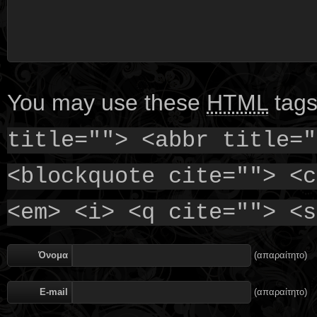
You may use these
HTML
tags
title=""> <abbr title="
<blockquote cite=""> <c
<em> <i> <q cite=""> <s
Όνομα
(απαραίτητο)
E-mail
(απαραίτητο)