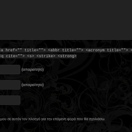
<a href="" title=""> <abbr title=""> <acronym title=""> 
<q cite=""> <s> <strike> <strong>
(απαραίτητο)
(απαραίτητο)
ο μου σε αυτόν τον πλοηγό για την επόμενη φορά που θα σχολιάσω.