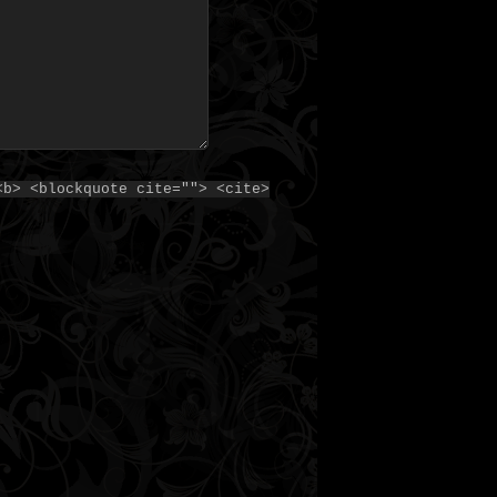
<b> <blockquote cite=""> <cite>