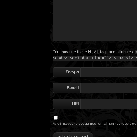
You may use these
HTML
tags and attributes:
<code> <del datetime=""> <em> <i> 
Όνομα
E-mail
URI
Αποθήκευσε το όνομά μου, email, και τον ιστότοπ