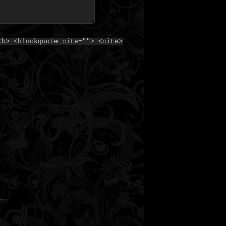
<b> <blockquote cite=""> <cite>