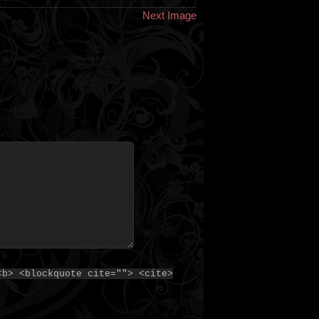
Next Image
<b> <blockquote cite=""> <cite>