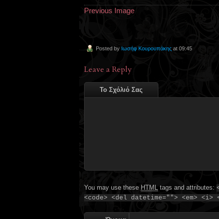
Previous Image
Posted by
Ιωσήφ Κουρουπάκης
at 09:45
Leave a Reply
Το Σχόλιό Σας
You may use these
HTML
tags and attributes:
<code> <del datetime=""> <em> <i> 