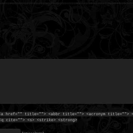
<a href="" title=""> <abbr title=""> <acronym title=""> 
<q cite=""> <s> <strike> <strong>