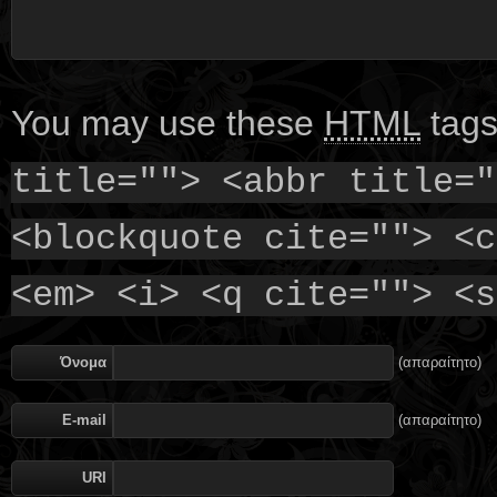
You may use these
HTML
tags
title=""> <abbr title="
<blockquote cite=""> <c
<em> <i> <q cite=""> <s
Όνομα
(απαραίτητο)
E-mail
(απαραίτητο)
URI