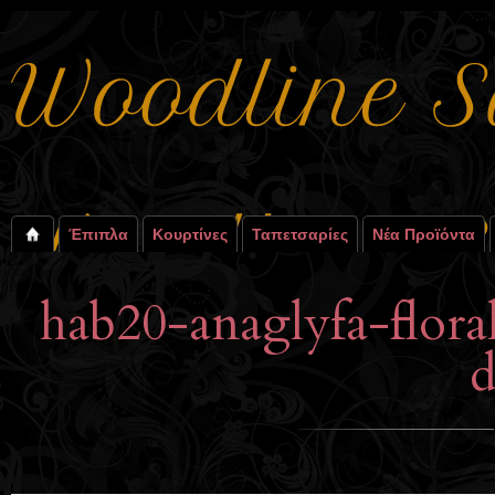
Έπιπλα
Κουρτίνες
Ταπετσαρίες
Νέα Προϊόντα
hab20-anaglyfa-flor
d