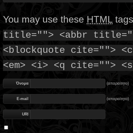
You may use these
HTML
tags
title=""> <abbr title="
<blockquote cite=""> <c
<em> <i> <q cite=""> <s
Όνομα
(απαραίτητο)
E-mail
(απαραίτητο)
URI