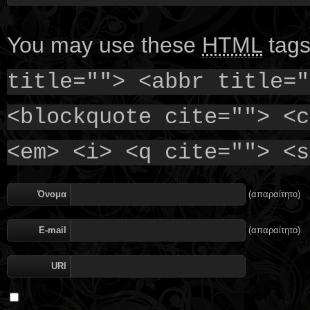
You may use these
HTML
tags
title=""> <abbr title="
<blockquote cite=""> <c
<em> <i> <q cite=""> <s
Όνομα
(απαραίτητο)
E-mail
(απαραίτητο)
URI