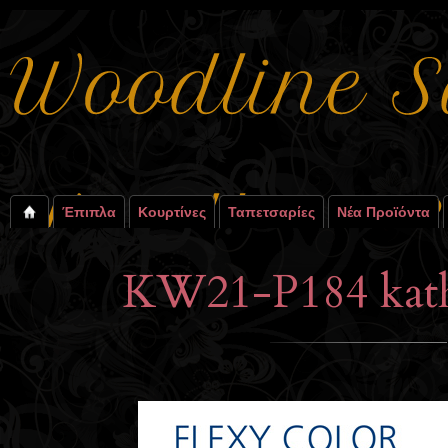
Έπιπλα
Κουρτίνες
Ταπετσαρίες
Νέα Προϊόντα
KW21-P184 kathr